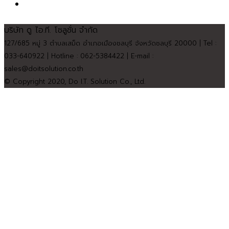
บริษัท ดู ไอ.ที. โซลูชั่น จำกัด
127/685 หมู่ 3 ตำบลเสม็ด อำเภอเมืองชลบุรี จังหวัดชลบุรี 20000 | Tel :
033-640922 | Hotline : 062-5384422 | E-mail :
sales@doitsolution.co.th
© Copyright 2020, Do I.T. Solution Co., Ltd.